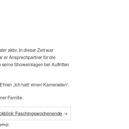
er aktiv. In dieser Zeit war
r er Ansprechpartner für die
 seine Showeinlagen bei Auftritten
Ehren „Ich hatt‘ einen Kameraden“.
ner Familie.
ckblick: Faschingswochenende
→
elegt.