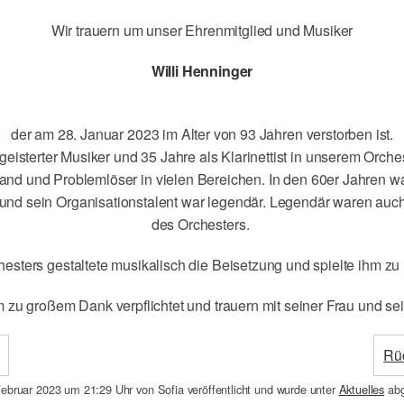
Wir trauern um unser Ehrenmitglied und Musiker
Willi Henninger
der am 28. Januar 2023 im Alter von 93 Jahren verstorben ist.
eisterter Musiker und 35 Jahre als Klarinettist in unserem Orchest
tand und Problemlöser in vielen Bereichen. In den 60er Jahren wa
nd sein Organisationstalent war legendär. Legendär waren auch
des Orchesters.
sters gestaltete musikalisch die Beisetzung und spielte ihm zu 
m zu großem Dank verpflichtet und trauern mit seiner Frau und sei
Rü
Februar 2023
um 21:29 Uhr von
Sofia
veröffentlicht und wurde unter
Aktuelles
abg